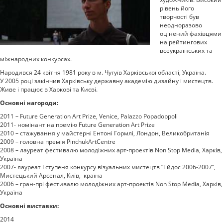
рівень його
творчості був
неодноразово
оцінений фахівцями
на рейтингових
всеукраїнських та
міжнародних конкурсах.
Народився 24 квітня 1981 року в м. Чугуїв Харківської області, Україна.
У 2005 році закінчив Харківську державну академію дизайну і мистецтв.
Живе і працює в Харкові та Києві.
Основні нагороди:
2011 – Future Generation Art Prize, Venice, Palazzo Popadoppoli
2011- номінант на премію Future Generation Art Prize
2010 – стажування у майстерні Ентоні Гормлі, Лондон, Великобританія
2009 – головна премія PinchukArtCentre
2008 – лауреат фестивалю молодіжних арт-проектів Non Stop Media, Харків,
Україна
2007- лауреат І ступеня конкурсу візуальних мистецтв “Ейдос 2006-2007”,
Мистецький Арсенал, Київ, країна
2006 – гран-прі фестивалю молодіжних арт-проектів Non Stop Media, Харків,
Україна
Основні виставки:
2014