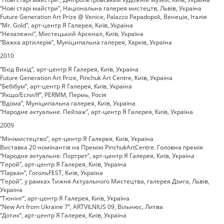
“Нові старі майстри”, Національна галерея мистецтв, Львів, Україна
Future Generation Art Prize @ Venice, Palazzo Papadopoli, Венеція, Італія
“Mr. Gold”, арт-центр Я Галерея, Київ, Україна
“Незалежні”, Мистецький Арсенал, Київ, Україна
“Важка артилерія”, Муніципальна галерея, Харків, Україна
2010
“Вхід Вихід”, арт-центр Я Галерея, Київ, Україна
Future Generation Art Prize, Pinchuk Art Centre, Київ, Україна
“Бебібум”, арт-центр Я Галерея, Київ, Україна
“Якщо/Если/If”, PERMM, Пермь, Росія
“Вдома”, Муніципальна галерея, Київ, Україна
“Народне актуальне. Пейзаж”, арт-центр Я Галерея, Київ, Україна
2009
“Мінімистецтво”, арт-центр Я Галерея, Київ, Україна
Виставка 20 номінантів на Премію PinchukArtCentre. Головна премія
“Народне актуальне. Портрет”, арт-центр Я Галерея, Київ, Україна
“Герой”, арт-центр Я Галерея, Київ, Україна
“Паркан”, ГогольFEST, Київ, Україна
“Герой”, у рамках Тижня Актуального Мистецтва, галерея Дзига, Львів,
Україна
“Тюнінг”, арт-центр Я Галерея, Київ, Україна
“New Art from Ukraine 7”, ARTVILNIUS 09, Вільнюс, Литва
“Дотик”, арт-центр Я Галерея, Київ, Україна