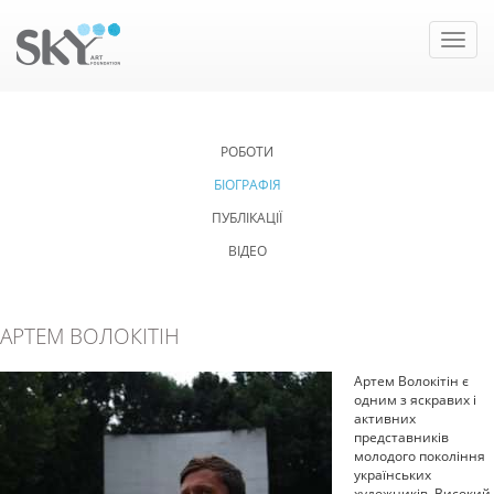
Toggle
naviga
РОБОТИ
БІОГРАФІЯ
ПУБЛІКАЦІЇ
ВІДЕО
АРТЕМ ВОЛОКІТІН
Артем Волокітін є
одним з яскравих і
активних
представників
молодого покоління
українських
художників. Високий