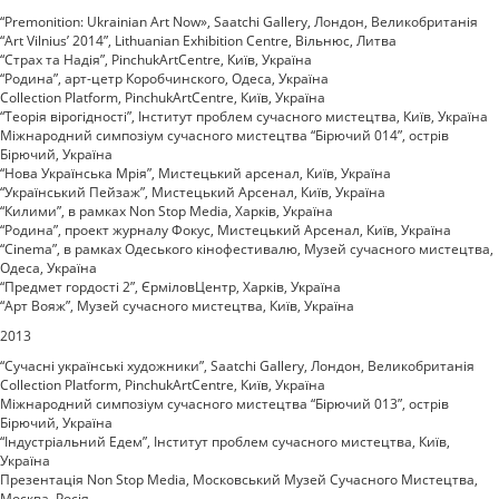
“Premonition: Ukrainian Art Now», Saatchi Gallery, Лондон, Великобританія
“Art Vilnius’ 2014”, Lithuanian Exhibition Centre, Вільнюс, Литва
“Страх та Надія”, PinchukArtCentre, Київ, Україна
“Родина”, арт-цетр Коробчинского, Одеса, Україна
Collection Platform, PinchukArtCentre, Київ, Україна
“Теорія вірогідності”, Інститут проблем сучасного мистецтва, Київ, Україна
Міжнародний симпозіум сучасного мистецтва “Бірючий 014”, острів
Бірючий, Україна
“Нова Українська Мрія”, Мистецький арсенал, Київ, Україна
“Український Пейзаж”, Мистецький Арсенал, Київ, Україна
“Килими”, в рамках Non Stop Media, Харків, Україна
“Родина”, проект журналу Фокус, Мистецький Арсенал, Київ, Україна
“Cinema”, в рамках Одеського кінофестивалю, Музей сучасного мистецтва,
Одеса, Україна
“Предмет гордості 2”, ЄрміловЦентр, Харків, Україна
“Арт Вояж”, Музей сучасного мистецтва, Київ, Україна
2013
“Сучасні українські художники”, Saatchi Gallery, Лондон, Великобританія
Collection Platform, PinchukArtCentre, Київ, Україна
Міжнародний симпозіум сучасного мистецтва “Бірючий 013”, острів
Бірючий, Україна
“Індустріальний Едем”, Інститут проблем сучасного мистецтва, Київ,
Україна
Презентація Non Stop Media, Московський Музей Сучасного Мистецтва,
Москва, Росія