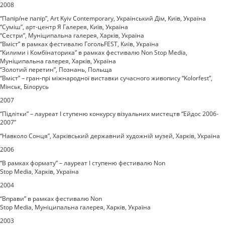
2008
“Папір/не папір”, Art Kyiv Contemporary, Український Дім, Київ, Україна
“Суміш”, арт-центр Я Галерея, Київ, Україна
“Сестри”, Муніципальна галерея, Харків, Україна
“Вміст” в рамках фестивалю ГогольFEST, Київ, Україна
“Килими і Комбінаторика” в рамках фестивалю Non Stop Media,
Муніципальна галерея, Харків, Україна
“Золотий перетин”, Познань, Польща
“Вміст” – гран-прі міжнародної виставки сучасного живопису “Kolorfеst”,
Мінськ, Білорусь
2007
“Підлітки” – лауреат І ступеню конкурсу візуальних мистецтв “Ейдос 2006-
2007”
“Навколо Сонця”, Харківський державний художній музей, Харків, Україна
2006
“В рамках формату” – лауреат І ступеню фестивалю Non
Stop Media, Харків, Україна
2004
“Вправи” в рамках фестивалю Non
Stop Media, Муніципальна галерея, Харків, Україна
2003