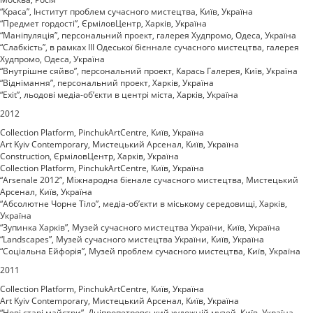
“Краса”, Інститут проблем сучасного мистецтва, Київ, Україна
“Предмет гордості”, ЄрміловЦентр, Харків, Україна
“Маніпуляція”, персональний проект, галерея Худпромо, Одеса, Україна
“Слабкість”, в рамках ІІІ Одеської бієннале сучасного мистецтва, галерея
Худпромо, Одеса, Україна
“Внутрішне сяйво”, персональний проект, Карась Галерея, Київ, Україна
“Віднімання”, персональний проект, Харків, Україна
“Exit”, льодові медіа-об’єкти в центрі міста, Харків, Україна
2012
Collection Platform, PinchukArtCentre, Київ, Україна
Art Kyiv Contemporary, Мистецький Арсенал, Київ, Україна
Construction, ЄрміловЦентр, Харків, Україна
Collection Platform, PinchukArtCentre, Київ, Україна
“Arsenale 2012”, Міжнародна бієнале сучасного мистецтва, Мистецький
Арсенал, Київ, Україна
“Абсолютне Чорне Тіло”, медіа-об’єкти в міському середовищі, Харків,
Україна
“Зупинка Харків”, Музей сучасного мистецтва України, Київ, Україна
“Landscapes”, Музей сучасного мистецтва України, Київ, Україна
“Соціальна Ейфорія”, Музей проблем сучасного мистецтва, Київ, Україна
2011
Collection Platform, PinchukArtCentre, Київ, Україна
Art Kyiv Contemporary, Мистецький Арсенал, Київ, Україна
“Нові старі майстри”, Дніпропетровський художній музей, Київ, Україна