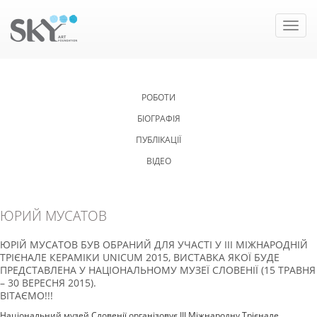
Toggle
naviga
РОБОТИ
БІОГРАФІЯ
ПУБЛІКАЦІЇ
ВІДЕО
ЮРИЙ МУСАТОВ
ЮРІЙ МУСАТОВ БУВ ОБРАНИЙ ДЛЯ УЧАСТІ У III МІЖНАРОДНІЙ
ТРІЄНАЛЕ КЕРАМІКИ UNICUM 2015, ВИСТАВКА ЯКОЇ БУДЕ
ПРЕДСТАВЛЕНА У НАЦІОНАЛЬНОМУ МУЗЕЇ СЛОВЕНІЇ (15 ТРАВНЯ
– 30 ВЕРЕСНЯ 2015).
ВІТАЄМО!!!
Національний музей Словенії організовує III Міжнародну Трієнале