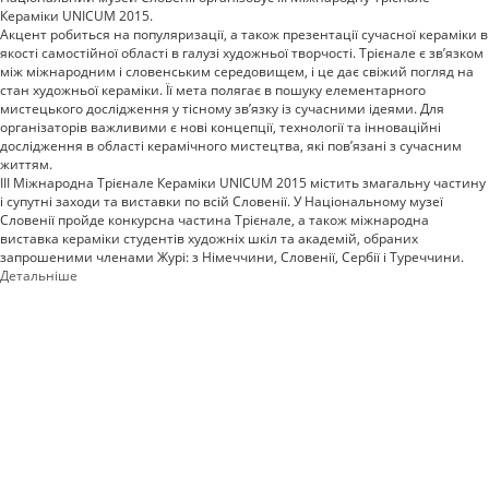
Кераміки UNICUM 2015.
Акцент робиться на популяризації, а також презентації сучасної кераміки в
якості самостійної області в галузі художньої творчості. Трієнале є зв’язком
між міжнародним і словенським середовищем, і це дає свіжий погляд на
стан художньої кераміки. Її мета полягає в пошуку елементарного
мистецького дослідження у тісному зв’язку із сучасними ідеями. Для
організаторів важливими є нові концепції, технології та інноваційні
дослідження в області керамічного мистецтва, які пов’язані з сучасним
життям.
III Міжнародна Трієнале Кераміки UNICUM 2015 містить змагальну частину
і супутні заходи та виставки по всій Словенії. У Національному музеї
Словенії пройде конкурсна частина Трієнале, а також міжнародна
виставка кераміки студентів художніх шкіл та академій, обраних
запрошеними членами Журі: з Німеччини, Словенії, Сербії і Туреччини.
Детальніше