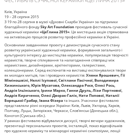
ФЕСТИВАЛЬ СУЧАСНОЇ КЕРАМІКИ «ЦЕГЛИНА 2015»
Київ, Україна
19 – 28 серпня 2015
З 19 по 28 серпня в музеї «Духовні Скарби України» за підтримки
благодійного фонду
Sky Art Foundation
проходив фестиваль сучасної
художньої кераміки
«ЦеГлина 2015»
. Ця мистецька акція спрямована
на активізацію процесів розвитку професійної кераміки в Україні.
Основними завданнями проекту є демонстрація сучасного стану
розвитку української художньої кераміки, формування загального і
культурного інтересу до мистецтва кераміки, популяризація творчості
керамістів, творче спілкування та налагодження співпраці між
керамістами, дизайнерами, архітекторами, галеристами,
колекціонерами. Серед експонатів на виставці експонувалися твори
як молодих митців, так і провідних керамістів:
Уляни Ярошевич, Гії
Міміношвілі, Неллі Ісупової, Світлани Пасічної, Володимира
Хижинського, Юрія Мусатова, Олександра Рося, Олесі Рось,
Андрія Ільїнського, Ірини Марко, Ганни Друль, Лізи Портнової,
Андрія Кириченко, Олесі Дворак-Галік, Нати Попової, Наталії
Борецької-Грабар, Івана Фізера
та інших. Учасники фестивалю
представляли різні осередки України: Київ, Львів, Ужгород, Харків,
Полтаву, Луцьк, Запоріжжя, Черкаси, Слов’янськ (Донецька обл.),
Конотоп (Сумська обл.).
У рамках фестивалю відбувалися дискусії, творчі вечори художників,
презентації персональних проектів, інсталяцій, показ відеофільмів
про художню кераміку та міжнародні керамічні симпозіуми, лекції