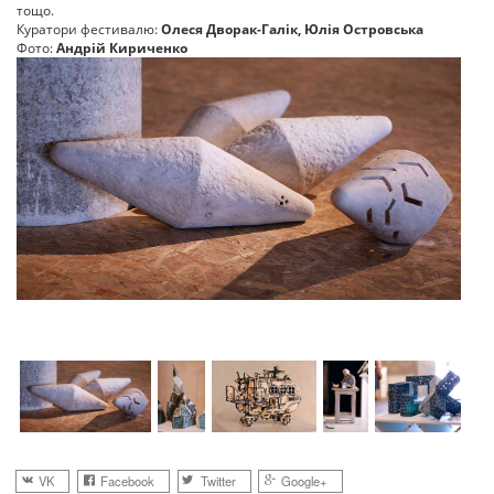
тощо.
Куратори фестивалю:
Олеся Дворак-Галік, Юлія Островська
Фото:
Андрій Кириченко
VK
Facebook
Twitter
Google+